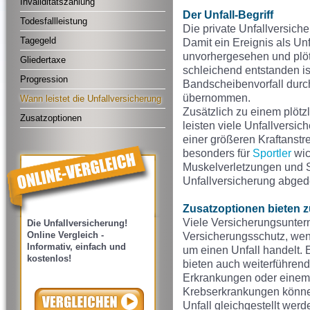
Invaliditätszahlung
Der Unfall-Begriff
Todesfallleistung
Die private Unfallversiche
Tagegeld
Damit ein Ereignis als Un
unvorhergesehen und plötz
Gliedertaxe
schleichend entstanden is
Progression
Bandscheibenvorfall durch
übernommen.
Wann leistet die Unfallversicherung
Zusätzlich zu einem plötz
Zusatzoptionen
leisten viele Unfallversic
einer größeren Kraftanstre
besonders für
Sportler
wic
Muskelverletzungen und S
Unfallversicherung abged
Zusatzoptionen bieten 
Viele Versicherungsunter
Die Unfallversicherung!
Online Vergleich -
Versicherungsschutz, wenn
Informativ, einfach und
um einen Unfall handelt.
kostenlos!
bieten auch weiterführend
Erkrankungen oder einem 
Krebserkrankungen können
Unfall gleichgestellt werd