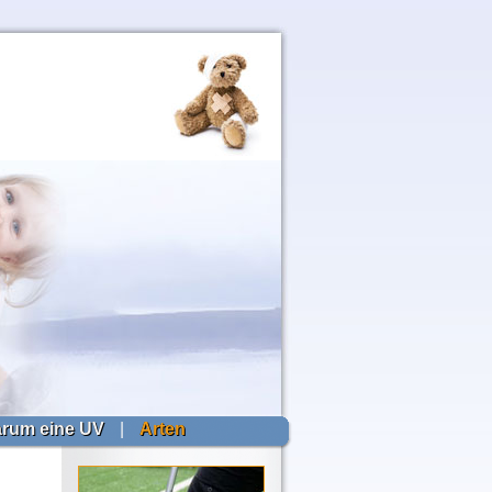
rum eine UV
|
Arten