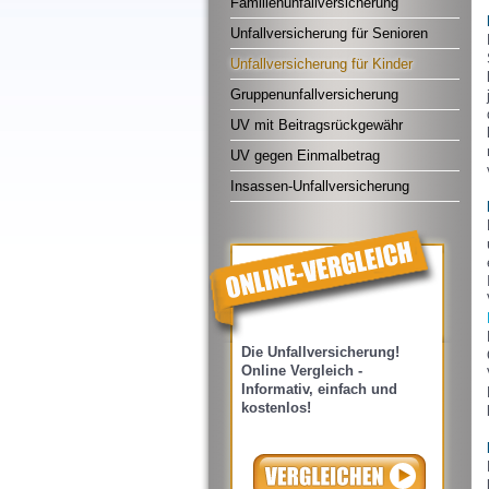
Familienunfallversicherung
Unfallversicherung für Senioren
Unfallversicherung für Kinder
Gruppenunfallversicherung
UV mit Beitragsrückgewähr
UV gegen Einmalbetrag
Insassen-Unfallversicherung
Die Unfallversicherung!
Online Vergleich -
Informativ, einfach und
kostenlos!