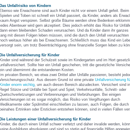
Das Unfallrisiko von Kindern
Ebenso wie Erwachsene sind auch Kinder nicht vor einem Unfall gefeit. Beim
Spielen und Toben ist schnell ein Unfall passiert, da Kinder, anders als Erwa
kaum Angst verspüren. Selbst große Bäume werden ohne Bedenken erklomm
jedes Abenteuer wird gern akzeptiert. Dies jedoch erhöht das Risiko für Unfäll
dann einen bleibenden Schaden verursachen. Und da Kinder dann ihr ganzes
lang mit diesen Folgen leben müssen, sind die durch den Unfall verursachten
noch weitaus höher als bei Erwachsenen. Schließlich muss das Kind ein Leb
versorgt sein, um trotz Beeinträchtigung ohne finanzielle Sorgen leben zu kö
Die Unfallversicherung für Kinder
Kinder sind während der Schulzeit sowie im Kindergarten und im Hort gesetzl
unfallversichert. Sollte hier ein Unfall geschehen, tritt die gesetzliche Versich
ein und übernimmt die entstandenen Kosten.
Im privaten Bereich, wo etwa zwei Drittel aller Unfälle passieren, besteht jedo
Versicherungsschutz. Aus diesem Grund ist eine private
Unfallversicherung fü
Kinder enorm wichtig
, um auch diesen Bereich abzudecken. Versichert sind in
Regel Stürze und Unfälle bei Sport und Spiel, Verkehrsunfälle, Schnitt- oder
Quetschverletzungen und Verbrennungen und Verbrühungen. Bei einigen
Versicherungen ist es sogar möglich, das Risiko von Vergiftungen durch
Medikamente oder Spülmittel einschließen zu lassen, auch Folgen, die durch
beinahes Ertrinken oder Ersticken entstehen können, sind in vielen Fällen ver
Die Leistungen einer Unfallversicherung für Kinder
Kinder, die durch einen Unfall schwer verletzt und daher invalide werden, könn
keine Ausbildung absolvieren und sind so stetig auf finanzielle Hilfen angewie