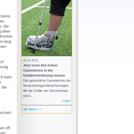
chsene,
en,
e, die
 Leben
 Kosten
en lang
nnen.
23.11.2011
ich
Jetzt noch den hohen
erung
Garantiezins in der
Unfallversicherung nutzen
ch kein
Der gesetzliche Garantiezins bei
r
VersicherungenVersicherungen,
 der
die die Gelder der Versicherten
verzi...
...mehr
alle News ->
sichert.
en oft
sen.